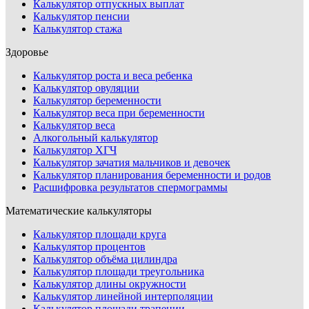
Калькулятор отпускных выплат
Калькулятор пенсии
Калькулятор стажа
Здоровье
Калькулятор роста и веса ребенка
Калькулятор овуляции
Калькулятор беременности
Калькулятор веса при беременности
Калькулятор веса
Алкогольный калькулятор
Калькулятор ХГЧ
Калькулятор зачатия мальчиков и девочек
Калькулятор планирования беременности и родов
Расшифровка результатов спермограммы
Математические калькуляторы
Калькулятор площади круга
Калькулятор процентов
Калькулятор объёма цилиндра
Калькулятор площади треугольника
Калькулятор длины окружности
Калькулятор линейной интерполяции
Калькулятор площади трапеции