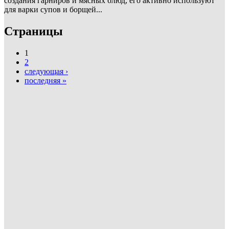
создания гарниров и мясных блюд, его активно используют
для варки супов и борщей...
Страницы
1
2
следующая ›
последняя »