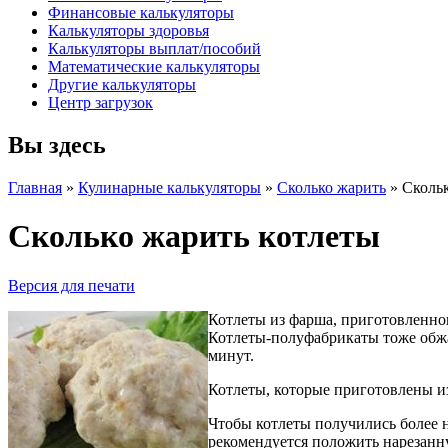
Финансовые калькуляторы
Калькуляторы здоровья
Калькуляторы выплат/пособий
Математические калькуляторы
Другие калькуляторы
Центр загрузок
Вы здесь
Главная
»
Кулинарные калькуляторы
»
Сколько жарить
»
Скольк
Сколько жарить котлеты
Версия для печати
Котлеты из фарша, приготовленног
Котлеты-полуфабрикаты тоже обжар
минут.
Котлеты, которые приготовлены из
Чтобы котлеты получились более н
рекомендуется положить нарезанн