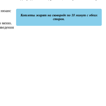
т нюанс
Котлеты жарят на сковороде по 10 минут с обеих
сторон.
о меню.
зведения