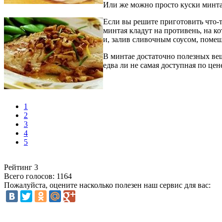
Или же можно просто куски минтая
Если вы решите приготовить что-т
минтая кладут на противень, на 
и, залив сливочным соусом, помещ
В минтае достаточно полезных ве
едва ли не самая доступная по це
1
2
3
4
5
Рейтинг
3
Всего голосов:
1164
Пожалуйста, оцените насколько полезен наш сервис для вас: