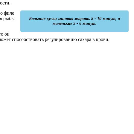
ности.
го филе
ля рыбы
Большие куски минтая жарить 8 - 10 минут, а
маленькие 5 - 6 минут.
то он
 может способствовать регулированию сахара в крови.