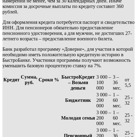
намерении не менее, чем за 30 календарных дней. Иначе
комиссия за досрочные выплаты по кредиту составит 360
рублей.
Для оформления кредита потребуется паспорт и свидетельство
ИНН. Для пенсионеров обязательно предоставление
пенсионного удостоверения, а для мужчин, не достигших 27-
летнего возраста – предоставление военного билета.
Банк разработал программу «Доверие», для участия в которой
необходимо иметь положительную кредитную историю в
БыстроБанке. Участники программы получают возможность
уменьшить базовую процентную ставку на 7%.
Сумма,
БыстроКредит
3 000 –
3 –
Кредит
Сроки
%
от
руб.
– Возьми
100
36
5,5
деньги
000
мес.
3 000 –
1 –
25 -
Бюджетник
200
60
32
000
мес.
3 000 –
1 –
25 -
Молодая семья
200
60
32
000
мес.
3 000 –
1 –
25 –
Пенсионный
200
36