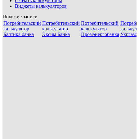
Скачать калькуляторы
Виджеты калькуляторов
Похожие записи
Потребительский
Потребительский
Потребительский
Потреби
калькулятор
калькулятор
калькулятор
калькул
Балтика банка
Эксим Банка
Промэнергобанка
Укргазб