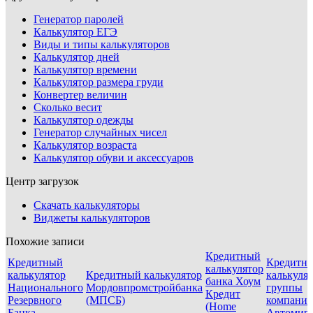
Генератор паролей
Калькулятор ЕГЭ
Виды и типы калькуляторов
Калькулятор дней
Калькулятор времени
Калькулятор размера груди
Конвертер величин
Сколько весит
Калькулятор одежды
Генератор случайных чисел
Калькулятор возраста
Калькулятор обуви и аксессуаров
Центр загрузок
Скачать калькуляторы
Виджеты калькуляторов
Похожие записи
Кредитный
Кредитный
Кредитн
калькулятор
калькулятор
Кредитный калькулятор
калькуля
банка Хоум
Национального
Мордовпромстройбанка
группы
Кредит
Резервного
(МПСБ)
компани
(Home
Банка
Автомир