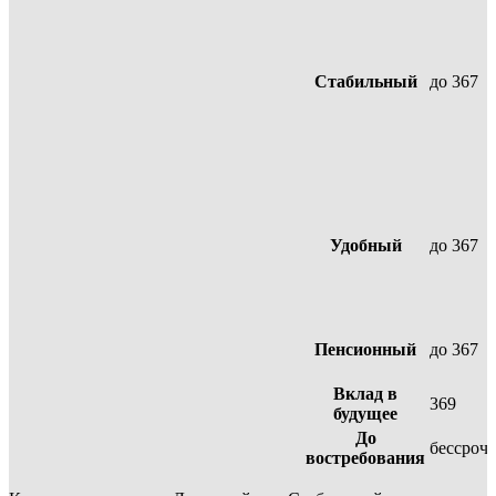
Стабильный
до 367
Удобный
до 367
Пенсионный
до 367
Вклад в
369
будущее
До
бессроч
востребования