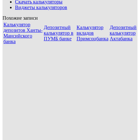
Скачать калькуляторы
Виджеты калькуляторов
Похожие записи
Калькулятор
Депозитный
Калькулятор
Депозитный
депозитов Ханты-
калькулятор в
вкладов
калькулятор
Мансийского
ПУМБ банке
Примсоцбанка
Актабанка
банка