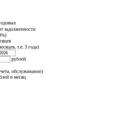
годовых
от задолженности
0%)
сяцев
есяцев, т.е. 3 года)
рублей
счета, обслуживание)
блей в месяц