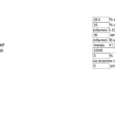
% 
% 
(обычно 5-1
ме
(обычно 36 м
ем)?
а):
%
(за ведение 
ру