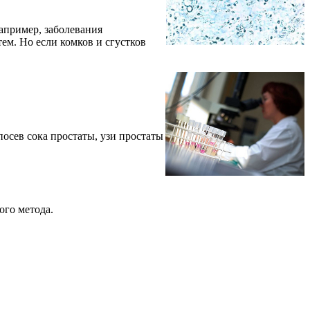
апример, заболевания
м. Но если комков и сгустков
посев сока простаты, узи простаты
ого метода.