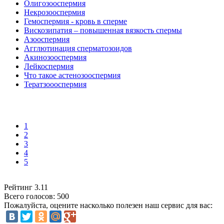
Олигозооспермия
Некрозооспермия
Гемоспермия - кровь в сперме
Вискозипатия – повышенная вязкость спермы
Азооспермия
Агглютинация сперматозоидов
Акинозооспермия
Лейкоспермия
Что такое астенозооспермия
Тератзоооспермия
1
2
3
4
5
Рейтинг
3.11
Всего голосов:
500
Пожалуйста, оцените насколько полезен наш сервис для вас: