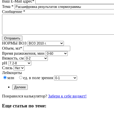
Ваш E-Mail адрес
*
Тема
*
Сообщение
*
НОРМЫ ВОЗ
Объем, мл
*
Время разжижения, мин
Вязкость, см
pH
Слизь
Лейкоциты
млн
ед. в поле зрения
Понравился калькулятор?
Забери к себе виджет!
Еще статьи по теме: